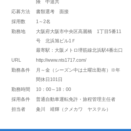
険 中退共
応募方法
書類選考 面接
採用数
1～2名
勤務地
大阪府大阪市中央区高麗橋 1丁目5番11
号 北浜旭ビル1Ｆ
最寄駅：大阪メトロ堺筋線北浜駅4番出口
URL
http://www.nts1717.com/
勤務条件
月～金（シーズン中は土曜出勤有）※年
間休日101日
勤務時間
10：00～18：00
採用条件
普通自動車運転免許・旅程管理主任者
担当者
粂川 靖輝（クメカワ ヤステル）